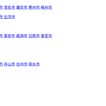
市
茂名市
肇庆市
惠州市
梅州市
市
云浮市
市
泰安市
威海市
日照市
莱芜市
市
舟山市
台州市
丽水市