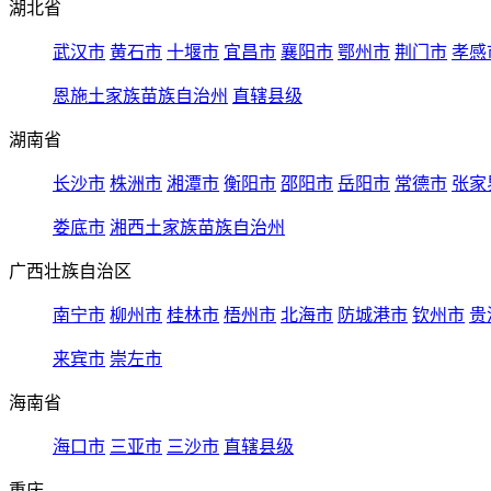
湖北省
武汉市
黄石市
十堰市
宜昌市
襄阳市
鄂州市
荆门市
孝感
恩施土家族苗族自治州
直辖县级
湖南省
长沙市
株洲市
湘潭市
衡阳市
邵阳市
岳阳市
常德市
张家
娄底市
湘西土家族苗族自治州
广西壮族自治区
南宁市
柳州市
桂林市
梧州市
北海市
防城港市
钦州市
贵
来宾市
崇左市
海南省
海口市
三亚市
三沙市
直辖县级
重庆