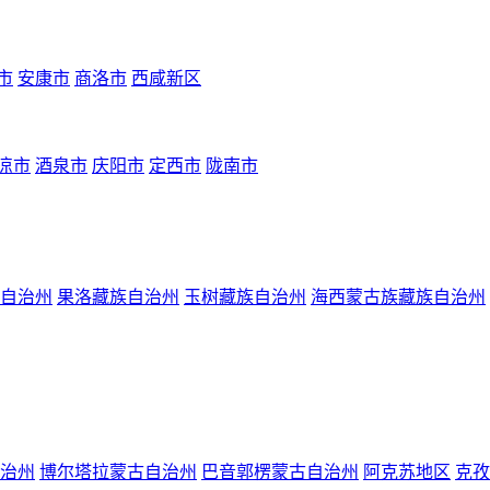
市
安康市
商洛市
西咸新区
凉市
酒泉市
庆阳市
定西市
陇南市
自治州
果洛藏族自治州
玉树藏族自治州
海西蒙古族藏族自治州
治州
博尔塔拉蒙古自治州
巴音郭楞蒙古自治州
阿克苏地区
克孜