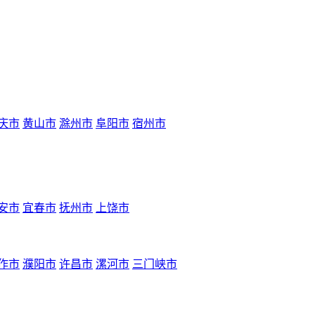
庆市
黄山市
滁州市
阜阳市
宿州市
安市
宜春市
抚州市
上饶市
作市
濮阳市
许昌市
漯河市
三门峡市