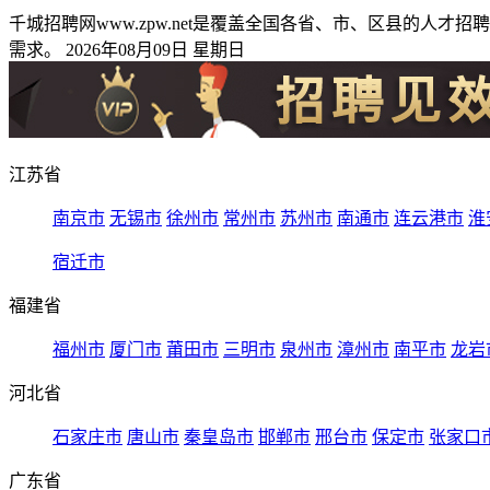
千城招聘网www.zpw.net是覆盖全国各省、市、区县的
需求。 2026年08月09日 星期日
江苏省
南京市
无锡市
徐州市
常州市
苏州市
南通市
连云港市
淮
宿迁市
福建省
福州市
厦门市
莆田市
三明市
泉州市
漳州市
南平市
龙岩
河北省
石家庄市
唐山市
秦皇岛市
邯郸市
邢台市
保定市
张家口
广东省