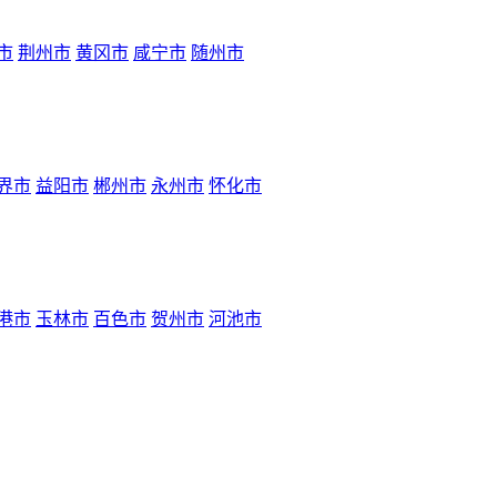
市
荆州市
黄冈市
咸宁市
随州市
界市
益阳市
郴州市
永州市
怀化市
港市
玉林市
百色市
贺州市
河池市