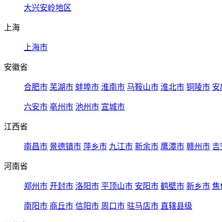
大兴安岭地区
上海
上海市
安徽省
合肥市
芜湖市
蚌埠市
淮南市
马鞍山市
淮北市
铜陵市
安
六安市
亳州市
池州市
宣城市
江西省
南昌市
景德镇市
萍乡市
九江市
新余市
鹰潭市
赣州市
吉
河南省
郑州市
开封市
洛阳市
平顶山市
安阳市
鹤壁市
新乡市
焦
南阳市
商丘市
信阳市
周口市
驻马店市
直辖县级