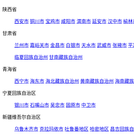
陕西省
西安市
铜川市
宝鸡市
咸阳市
渭南市
延安市
汉中市
榆林
甘肃省
兰州市
嘉峪关市
金昌市
白银市
天水市
武威市
张掖市
平
临夏回族自治州
甘南藏族自治州
青海省
西宁市
海东市
海北藏族自治州
黄南藏族自治州
海南藏族
宁夏回族自治区
银川市
石嘴山市
吴忠市
固原市
中卫市
新疆维吾尔自治区
乌鲁木齐市
克拉玛依市
吐鲁番地区
哈密地区
昌吉回族自