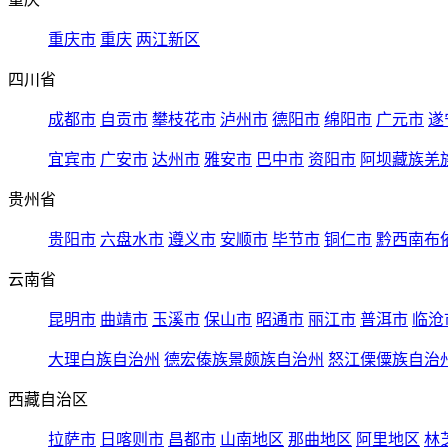
重庆市
重庆
两江新区
四川省
成都市
自贡市
攀枝花市
泸州市
德阳市
绵阳市
广元市
遂
宜宾市
广安市
达州市
雅安市
巴中市
资阳市
阿坝藏族羌
贵州省
贵阳市
六盘水市
遵义市
安顺市
毕节市
铜仁市
黔西南布
云南省
昆明市
曲靖市
玉溪市
保山市
昭通市
丽江市
普洱市
临沧
大理白族自治州
德宏傣族景颇族自治州
怒江傈僳族自治
西藏自治区
拉萨市
日喀则市
昌都市
山南地区
那曲地区
阿里地区
林