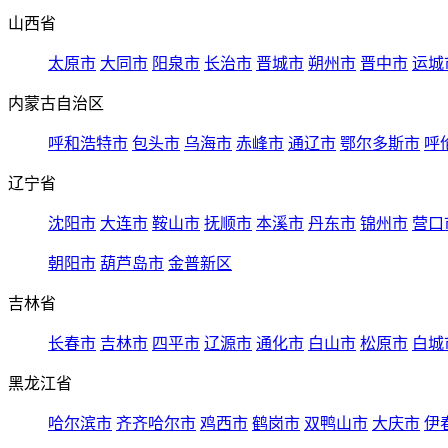
山西省
太原市
大同市
阳泉市
长治市
晋城市
朔州市
晋中市
运城
内蒙古自治区
呼和浩特市
包头市
乌海市
赤峰市
通辽市
鄂尔多斯市
呼
辽宁省
沈阳市
大连市
鞍山市
抚顺市
本溪市
丹东市
锦州市
营口
朝阳市
葫芦岛市
金普新区
吉林省
长春市
吉林市
四平市
辽源市
通化市
白山市
松原市
白城
黑龙江省
哈尔滨市
齐齐哈尔市
鸡西市
鹤岗市
双鸭山市
大庆市
伊