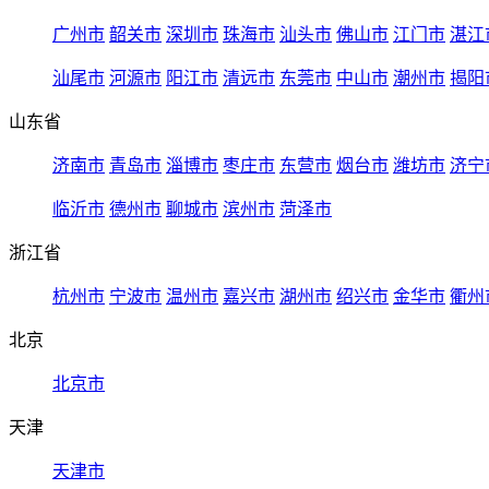
广州市
韶关市
深圳市
珠海市
汕头市
佛山市
江门市
湛江
汕尾市
河源市
阳江市
清远市
东莞市
中山市
潮州市
揭阳
山东省
济南市
青岛市
淄博市
枣庄市
东营市
烟台市
潍坊市
济宁
临沂市
德州市
聊城市
滨州市
菏泽市
浙江省
杭州市
宁波市
温州市
嘉兴市
湖州市
绍兴市
金华市
衢州
北京
北京市
天津
天津市