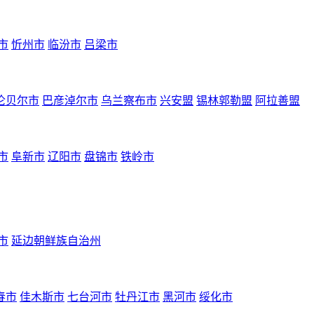
市
忻州市
临汾市
吕梁市
伦贝尔市
巴彦淖尔市
乌兰察布市
兴安盟
锡林郭勒盟
阿拉善盟
市
阜新市
辽阳市
盘锦市
铁岭市
市
延边朝鲜族自治州
春市
佳木斯市
七台河市
牡丹江市
黑河市
绥化市