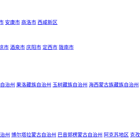
市
安康市
商洛市
西咸新区
凉市
酒泉市
庆阳市
定西市
陇南市
自治州
果洛藏族自治州
玉树藏族自治州
海西蒙古族藏族自治州
治州
博尔塔拉蒙古自治州
巴音郭楞蒙古自治州
阿克苏地区
克孜