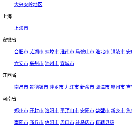
大兴安岭地区
上海
上海市
安徽省
合肥市
芜湖市
蚌埠市
淮南市
马鞍山市
淮北市
铜陵市
安
六安市
亳州市
池州市
宣城市
江西省
南昌市
景德镇市
萍乡市
九江市
新余市
鹰潭市
赣州市
吉
河南省
郑州市
开封市
洛阳市
平顶山市
安阳市
鹤壁市
新乡市
焦
南阳市
商丘市
信阳市
周口市
驻马店市
直辖县级