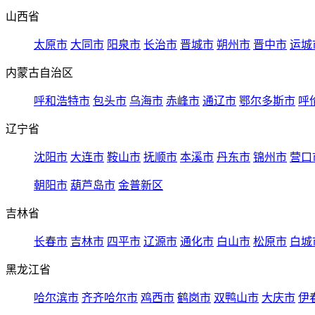
山西省
太原市
大同市
阳泉市
长治市
晋城市
朔州市
晋中市
运城
内蒙古自治区
呼和浩特市
包头市
乌海市
赤峰市
通辽市
鄂尔多斯市
呼
辽宁省
沈阳市
大连市
鞍山市
抚顺市
本溪市
丹东市
锦州市
营口
朝阳市
葫芦岛市
金普新区
吉林省
长春市
吉林市
四平市
辽源市
通化市
白山市
松原市
白城
黑龙江省
哈尔滨市
齐齐哈尔市
鸡西市
鹤岗市
双鸭山市
大庆市
伊