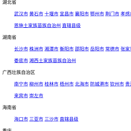
湖北省
武汉市
黄石市
十堰市
宜昌市
襄阳市
鄂州市
荆门市
孝感
恩施土家族苗族自治州
直辖县级
湖南省
长沙市
株洲市
湘潭市
衡阳市
邵阳市
岳阳市
常德市
张家
娄底市
湘西土家族苗族自治州
广西壮族自治区
南宁市
柳州市
桂林市
梧州市
北海市
防城港市
钦州市
贵
来宾市
崇左市
海南省
海口市
三亚市
三沙市
直辖县级
重庆