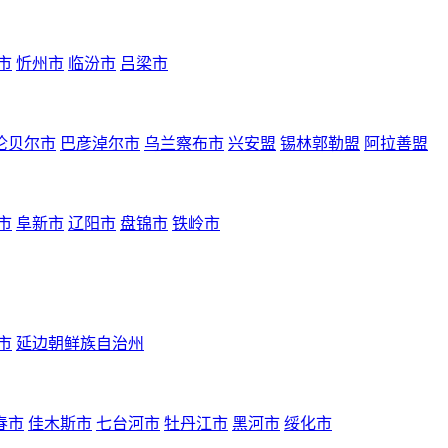
市
忻州市
临汾市
吕梁市
伦贝尔市
巴彦淖尔市
乌兰察布市
兴安盟
锡林郭勒盟
阿拉善盟
市
阜新市
辽阳市
盘锦市
铁岭市
市
延边朝鲜族自治州
春市
佳木斯市
七台河市
牡丹江市
黑河市
绥化市