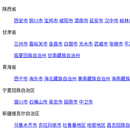
陕西省
西安市
铜川市
宝鸡市
咸阳市
渭南市
延安市
汉中市
榆林
甘肃省
兰州市
嘉峪关市
金昌市
白银市
天水市
武威市
张掖市
平
临夏回族自治州
甘南藏族自治州
青海省
西宁市
海东市
海北藏族自治州
黄南藏族自治州
海南藏族
宁夏回族自治区
银川市
石嘴山市
吴忠市
固原市
中卫市
新疆维吾尔自治区
乌鲁木齐市
克拉玛依市
吐鲁番地区
哈密地区
昌吉回族自