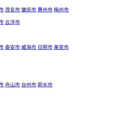
市
茂名市
肇庆市
惠州市
梅州市
市
云浮市
市
泰安市
威海市
日照市
莱芜市
市
舟山市
台州市
丽水市