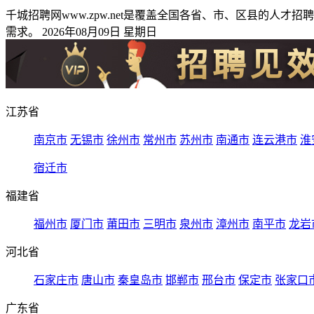
千城招聘网www.zpw.net是覆盖全国各省、市、区县的
需求。 2026年08月09日 星期日
江苏省
南京市
无锡市
徐州市
常州市
苏州市
南通市
连云港市
淮
宿迁市
福建省
福州市
厦门市
莆田市
三明市
泉州市
漳州市
南平市
龙岩
河北省
石家庄市
唐山市
秦皇岛市
邯郸市
邢台市
保定市
张家口
广东省