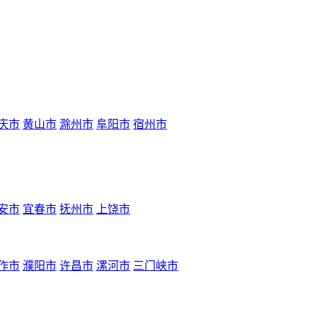
庆市
黄山市
滁州市
阜阳市
宿州市
安市
宜春市
抚州市
上饶市
作市
濮阳市
许昌市
漯河市
三门峡市