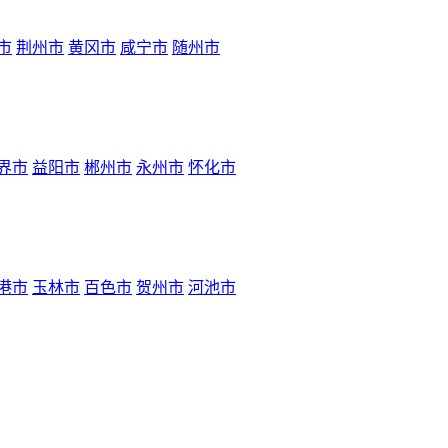
市
荆州市
黄冈市
咸宁市
随州市
界市
益阳市
郴州市
永州市
怀化市
港市
玉林市
百色市
贺州市
河池市