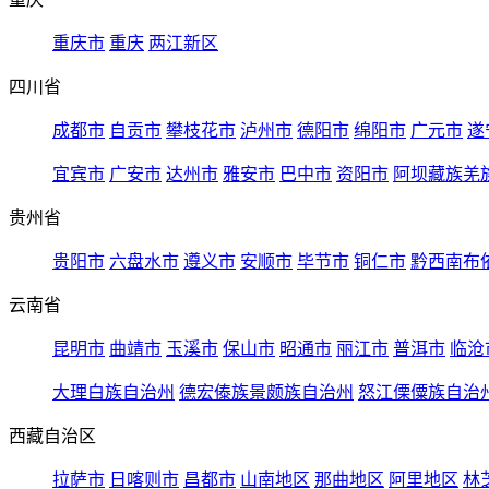
重庆市
重庆
两江新区
四川省
成都市
自贡市
攀枝花市
泸州市
德阳市
绵阳市
广元市
遂
宜宾市
广安市
达州市
雅安市
巴中市
资阳市
阿坝藏族羌
贵州省
贵阳市
六盘水市
遵义市
安顺市
毕节市
铜仁市
黔西南布
云南省
昆明市
曲靖市
玉溪市
保山市
昭通市
丽江市
普洱市
临沧
大理白族自治州
德宏傣族景颇族自治州
怒江傈僳族自治
西藏自治区
拉萨市
日喀则市
昌都市
山南地区
那曲地区
阿里地区
林