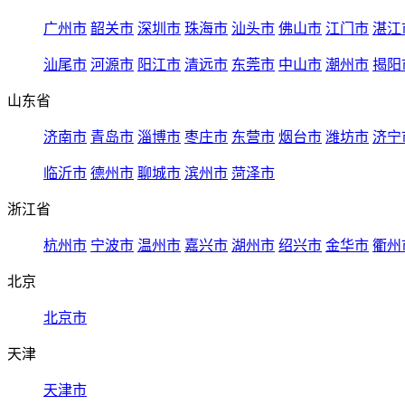
广州市
韶关市
深圳市
珠海市
汕头市
佛山市
江门市
湛江
汕尾市
河源市
阳江市
清远市
东莞市
中山市
潮州市
揭阳
山东省
济南市
青岛市
淄博市
枣庄市
东营市
烟台市
潍坊市
济宁
临沂市
德州市
聊城市
滨州市
菏泽市
浙江省
杭州市
宁波市
温州市
嘉兴市
湖州市
绍兴市
金华市
衢州
北京
北京市
天津
天津市