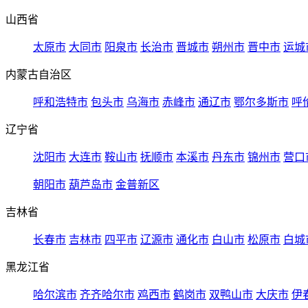
山西省
太原市
大同市
阳泉市
长治市
晋城市
朔州市
晋中市
运城
内蒙古自治区
呼和浩特市
包头市
乌海市
赤峰市
通辽市
鄂尔多斯市
呼
辽宁省
沈阳市
大连市
鞍山市
抚顺市
本溪市
丹东市
锦州市
营口
朝阳市
葫芦岛市
金普新区
吉林省
长春市
吉林市
四平市
辽源市
通化市
白山市
松原市
白城
黑龙江省
哈尔滨市
齐齐哈尔市
鸡西市
鹤岗市
双鸭山市
大庆市
伊