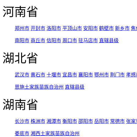
河南省
郑州市
开封市
洛阳市
平顶山市
安阳市
鹤壁市
新乡市
焦
南阳市
商丘市
信阳市
周口市
驻马店市
直辖县级
湖北省
武汉市
黄石市
十堰市
宜昌市
襄阳市
鄂州市
荆门市
孝感
恩施土家族苗族自治州
直辖县级
湖南省
长沙市
株洲市
湘潭市
衡阳市
邵阳市
岳阳市
常德市
张家
娄底市
湘西土家族苗族自治州