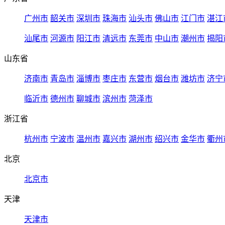
广州市
韶关市
深圳市
珠海市
汕头市
佛山市
江门市
湛江
汕尾市
河源市
阳江市
清远市
东莞市
中山市
潮州市
揭阳
山东省
济南市
青岛市
淄博市
枣庄市
东营市
烟台市
潍坊市
济宁
临沂市
德州市
聊城市
滨州市
菏泽市
浙江省
杭州市
宁波市
温州市
嘉兴市
湖州市
绍兴市
金华市
衢州
北京
北京市
天津
天津市