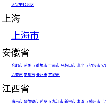
大兴安岭地区
上海
上海市
安徽省
合肥市
芜湖市
蚌埠市
淮南市
马鞍山市
淮北市
铜陵市
安
六安市
亳州市
池州市
宣城市
江西省
南昌市
景德镇市
萍乡市
九江市
新余市
鹰潭市
赣州市
吉