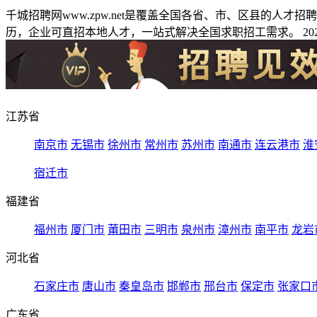
千城招聘网www.zpw.net是覆盖全国各省、市、区县的人
历，企业可直招本地人才，一站式解决全国求职招工需求。 2026
江苏省
南京市
无锡市
徐州市
常州市
苏州市
南通市
连云港市
淮
宿迁市
福建省
福州市
厦门市
莆田市
三明市
泉州市
漳州市
南平市
龙岩
河北省
石家庄市
唐山市
秦皇岛市
邯郸市
邢台市
保定市
张家口
广东省