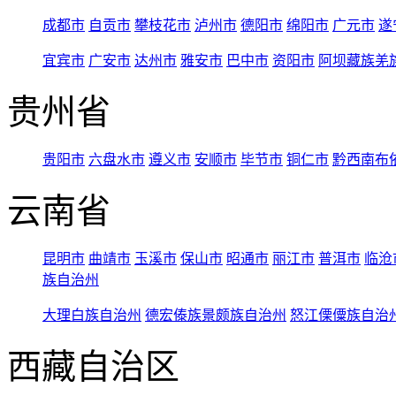
成都市
自贡市
攀枝花市
泸州市
德阳市
绵阳市
广元市
遂
宜宾市
广安市
达州市
雅安市
巴中市
资阳市
阿坝藏族羌
贵州省
贵阳市
六盘水市
遵义市
安顺市
毕节市
铜仁市
黔西南布
云南省
昆明市
曲靖市
玉溪市
保山市
昭通市
丽江市
普洱市
临沧
族自治州
大理白族自治州
德宏傣族景颇族自治州
怒江傈僳族自治
西藏自治区