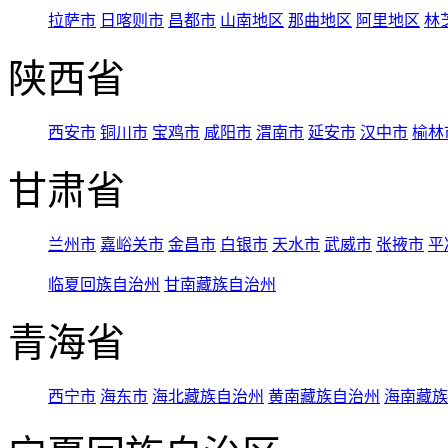
拉萨市
日喀则市
昌都市
山南地区
那曲地区
阿里地区
林
陕西省
西安市
铜川市
宝鸡市
咸阳市
渭南市
延安市
汉中市
榆林
甘肃省
兰州市
嘉峪关市
金昌市
白银市
天水市
武威市
张掖市
平
临夏回族自治州
甘南藏族自治州
青海省
西宁市
海东市
海北藏族自治州
黄南藏族自治州
海南藏族