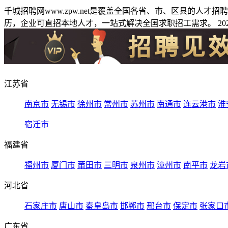
千城招聘网www.zpw.net是覆盖全国各省、市、区县的人
历，企业可直招本地人才，一站式解决全国求职招工需求。 2026
江苏省
南京市
无锡市
徐州市
常州市
苏州市
南通市
连云港市
淮
宿迁市
福建省
福州市
厦门市
莆田市
三明市
泉州市
漳州市
南平市
龙岩
河北省
石家庄市
唐山市
秦皇岛市
邯郸市
邢台市
保定市
张家口
广东省