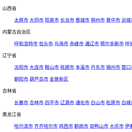
山西省
太原市
大同市
阳泉市
长治市
晋城市
朔州市
晋中市
运城
内蒙古自治区
呼和浩特市
包头市
乌海市
赤峰市
通辽市
鄂尔多斯市
呼
辽宁省
沈阳市
大连市
鞍山市
抚顺市
本溪市
丹东市
锦州市
营口
朝阳市
葫芦岛市
金普新区
吉林省
长春市
吉林市
四平市
辽源市
通化市
白山市
松原市
白城
黑龙江省
哈尔滨市
齐齐哈尔市
鸡西市
鹤岗市
双鸭山市
大庆市
伊