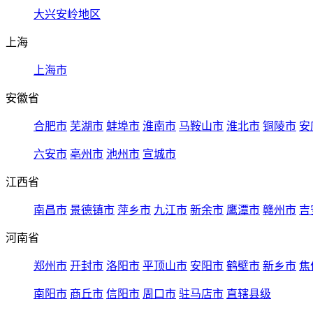
大兴安岭地区
上海
上海市
安徽省
合肥市
芜湖市
蚌埠市
淮南市
马鞍山市
淮北市
铜陵市
安
六安市
亳州市
池州市
宣城市
江西省
南昌市
景德镇市
萍乡市
九江市
新余市
鹰潭市
赣州市
吉
河南省
郑州市
开封市
洛阳市
平顶山市
安阳市
鹤壁市
新乡市
焦
南阳市
商丘市
信阳市
周口市
驻马店市
直辖县级