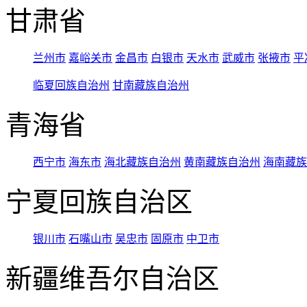
甘肃省
兰州市
嘉峪关市
金昌市
白银市
天水市
武威市
张掖市
平
临夏回族自治州
甘南藏族自治州
青海省
西宁市
海东市
海北藏族自治州
黄南藏族自治州
海南藏族
宁夏回族自治区
银川市
石嘴山市
吴忠市
固原市
中卫市
新疆维吾尔自治区