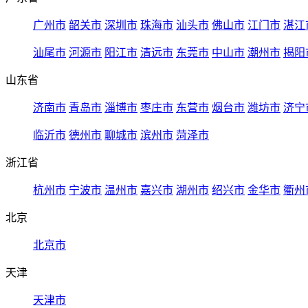
广州市
韶关市
深圳市
珠海市
汕头市
佛山市
江门市
湛江
汕尾市
河源市
阳江市
清远市
东莞市
中山市
潮州市
揭阳
山东省
济南市
青岛市
淄博市
枣庄市
东营市
烟台市
潍坊市
济宁
临沂市
德州市
聊城市
滨州市
菏泽市
浙江省
杭州市
宁波市
温州市
嘉兴市
湖州市
绍兴市
金华市
衢州
北京
北京市
天津
天津市