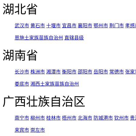
湖北省
武汉市
黄石市
十堰市
宜昌市
襄阳市
鄂州市
荆门市
孝感
恩施土家族苗族自治州
直辖县级
湖南省
长沙市
株洲市
湘潭市
衡阳市
邵阳市
岳阳市
常德市
张家
娄底市
湘西土家族苗族自治州
广西壮族自治区
南宁市
柳州市
桂林市
梧州市
北海市
防城港市
钦州市
贵
来宾市
崇左市