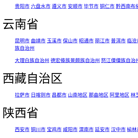
贵阳市
六盘水市
遵义市
安顺市
毕节市
铜仁市
黔西南布
云南省
昆明市
曲靖市
玉溪市
保山市
昭通市
丽江市
普洱市
临沧
族自治州
大理白族自治州
德宏傣族景颇族自治州
怒江傈僳族自治
西藏自治区
拉萨市
日喀则市
昌都市
山南地区
那曲地区
阿里地区
林
陕西省
西安市
铜川市
宝鸡市
咸阳市
渭南市
延安市
汉中市
榆林