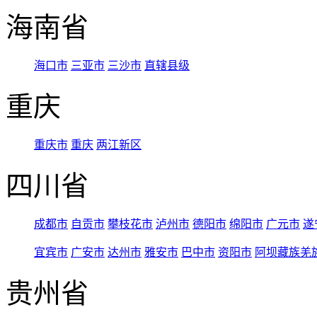
海南省
海口市
三亚市
三沙市
直辖县级
重庆
重庆市
重庆
两江新区
四川省
成都市
自贡市
攀枝花市
泸州市
德阳市
绵阳市
广元市
遂
宜宾市
广安市
达州市
雅安市
巴中市
资阳市
阿坝藏族羌
贵州省